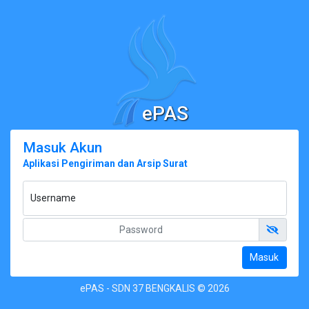
ePAS
Masuk Akun
Aplikasi Pengiriman dan Arsip Surat
Username
Masuk
ePAS - SDN 37 BENGKALIS © 2026